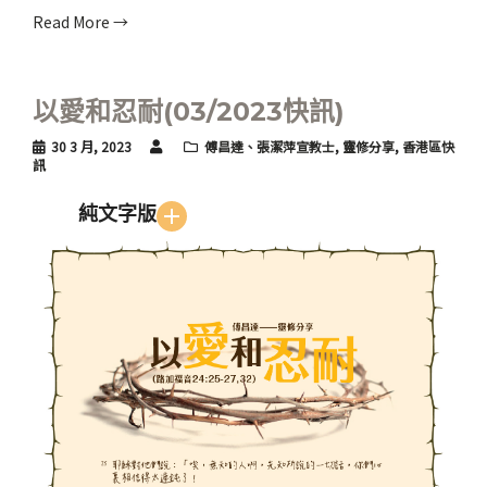
Read More →
以愛和忍耐(03/2023快訊)
30 3 月, 2023
傅昌達、張潔萍宣教士
,
靈修分享
,
香港區快
訊
純文字版