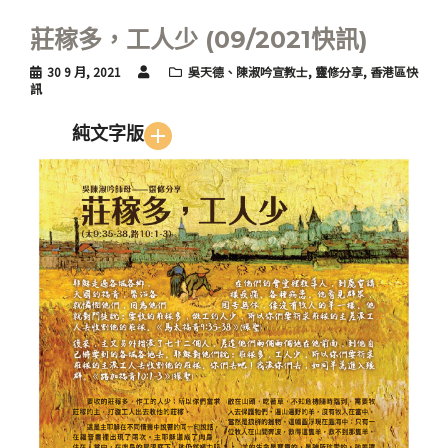
莊稼多，工人少 (09/2021快訊)
30 9 月, 2021
吳天德、陳淑吟宣教士
,
靈修分享
,
香港區快
訊
純文字版