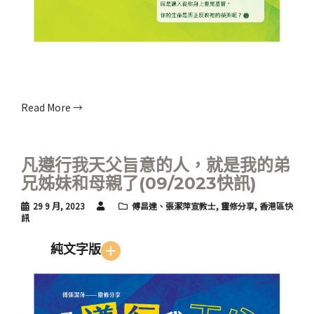
Read More →
凡遵行我天父旨意的人，就是我的弟
兄姊妹和母親了(09/2023快訊)
29 9 月, 2023
傅昌達、張潔萍宣教士
,
靈修分享
,
香港區快
訊
純文字版