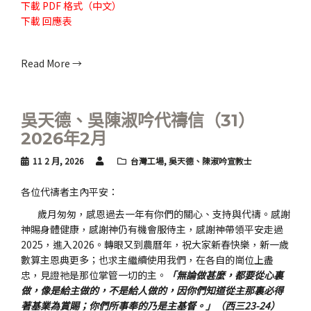
下載
PDF 格式（中文）
下載
回應表
Read More →
吳天德、吳陳淑吟代禱信（31）
2026年2月
11 2 月, 2026
台灣工場
,
吳天德、陳淑吟宣教士
各位代禱者主內平安：
歲月匆匆，感恩過去一年有你們的關心、支持與代禱。感謝
神賜身體健康，感謝神仍有機會服侍主，感謝神帶領平安走過
2025，進入2026。轉眼又到農曆年，祝大家新春快樂，新一歲
數算主恩典更多；也求主繼續使用我們，在各自的崗位上盡
忠，見證祂是那位掌管一切的主。
「無論做甚麼，都要從心裏
做，像是給主做的，不是給人做的，因你們知道從主那裏必得
著基業為賞賜；你們所事奉的乃是主基督。」（西三23-24）