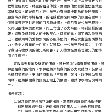
癮。所有同工都非常用心的陪伴更生弟兄，加上每天有教牧來
教導聖經真理，將主的福音傳達，為要讓他們認識並信靠救主
耶穌基督。前幾個月，更生弟兄心靈漸漸被耶穌的愛所觸摸，
願意悔改歸向耶穌基督，的確感受到復興現象的氛圍在當中；
但是魔鬼更不甘示弱的用各種計謀，上個月有幾位弟兄犯錯，
又再因靈性軟弱而跌倒。同工付出了心力時間，得到這樣的回
報，總難免感到很大的挫敗灰心。可喜的是，同工再次重整自
己，繼續用神的愛和熱切的心服侍他們，實在求主施恩憐憫加
力。最令人鼓舞的一件事，就是其中一位弟兄的分享：「主保
守我沒有被跌倒的弟兄所影響。」天德實在為這位弟兄的堅持
而拍手歡呼。
宣教需要長遠及堅定的服侍，是神差派我倆來花蓮服侍，是
神量給我們的地界。求神繼續添加我們的心力及體力。裝備淑
吟學阿美族語，安排時間重拾「三腳貓」琴技，以便協助崇拜
司琴，繼續擴闊我們認識工場上的需要，邀請你以禱告與神同
工。
禱告事項：
記念我們在台灣花蓮的服侍，求主施恩讓我們所服侍的
對象都蒙恩得救。天德服侍的更生人士，最近有幾位都
走回頭路，或藉外出工作而做了違反規定的事情。求主