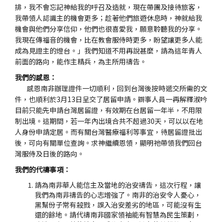
排，我不會忘記神給我的呼召及造就，現在帶團及接待旅客，
我帶領人認識主的機會更多；趁著他們旅遊休息時，神就給我
機會與他們分享信仰，他們也很喜愛我，願意聆聽我的分享。
我現在傳福音的機會，比在教會服侍時更多，盼望讓更多人能
成為見證主的燈台。」我們知道不用再說甚麼，請為這年青人
前面的路向，能作主精兵，為主所用禱告。
我們的感恩：
感恩南非辦理證件一切順利，回到台灣後按時遞交所需的文
件，也順利於3月13日呈交了居留申請。辧事人員一再解釋淑吟
目前只能先申請台灣居留證，有效期在台居留一年半，不用限
制出境。這期間，若一年內出境合共不超過30天，可以以在地
人身份申請定居。而有關台灣醫療福利等事宜，待居留證批出
後，可向有關單位查詢。求神繼續恩領，顯明祂帶領我們回台
灣服侍及日後的路向。
我們的代禱事項：
請為南非華人能信主及當地的治安禱告，這次行程，讓
我們為南非禱告的心志增強了。南非的治安令人憂心，
黑幫份子常有殺戮，誤入治安差劣的地區，可能沒有生
還的餘地。請代禱南非國家領袖能有智慧為民生策劃，