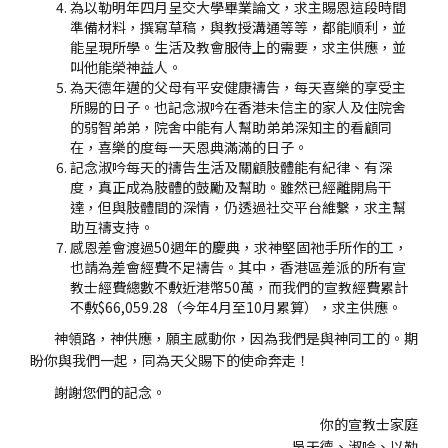
為以勒明年四月呈交大學畢業論文，求主賜恩這段時間
準備材料，撰寫草稿，與教授溝通等等，都能順利，並
能呈現所學。生活及教會服侍上的需要，求主供應，並
叫他能榮神益人。
為天德年邁的父母有平安健康禱告，每天喜樂的享受主
所賜的日子。也記念淑吟在香港未信主的家人及住院舍
的弱智弟弟，院舍中能有人幫助弟弟深知主的看顧同
在，喜樂的度每一天恩典滿滿的日子。
記念淑吟每天的禱告生活及關顧肢體能有紀律、有深
度，真正成為肢體的鼓勵及幫助。雖然已經離開烏干
達，但與肢體間的深情，仍透過社交平台維繫，求主幫
助互禱支持。
感恩差會渡過50週年的慶典，求神堅固祂手所作的工，
也請為差會經費不足禱告。其中，香港區差派的所有宣
教士經費總數不敷近港幣50萬，而我們的宣教經費累計
不敷$66,059.28（今年4月至10月累算），求主供應。
神領路，神供應，願主感動你，因為我們是與神同工的。期
盼你與我們一起，同為天父賜下的使命奔走！
謝謝您們的記念。
你的宣教士家庭
吳天德、淑吟、以勒