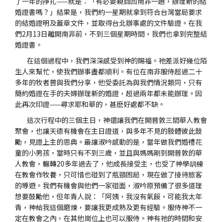
了一年的掙扎——就是：「有必要親自回南非一趟，辦理新的結
婚證書嗎？」結果是，我們約一星期就拿到符合台灣當局要求
的結婚證明及蓋章文件，並取得台北辦事處的文件驗證。在我
們2月13日離開南非前，不到三個星期時間，我們也拿到完整結
婚證書。
在這個過程中，我們深深感受到神的賜福。祂差派好幾位陌
生人來幫忙，使我們辦事盡都順利。有位在南非服侍超過二十
多年的牧者曾與我們分享，他受委託為與我們情況類同，只有
簡約婚證在手的夫婦辦理新的婚證，超過兩年都未能辦理。因
此再次印證——尋求耶和華的，甚麽好處都不缺。
這次行程中的三個主日，神還讓我們在開普敦三間華人教會
聚會，也讓天德有機會在主日證道，與多年不見的肢體彼此鼓
勵，見證上主的恩典。最讓淑吟感動的是，當年做我們婚禮花
童的小男孩，當時只有不到三歲，並且與媽媽剛到開普敦的華
人教會，輾轉20多年過去了，他成長接受主，也受了神學訓練
在教會作牧養，只可惜也碰到了瓶頸困局，現在做了接待旅客
的導遊。我們有機會與他們一家碰面，淑吟原預備了很多道理
想要鼓勵他，但年青人說：「阿姨，我沒有氣餒，可能我太年
青，神給我這個磨煉，要讓我更成熟及更有經驗。服侍神不一
定在教會之內，在其他崗位上也可以服侍。神有祂的時間和安