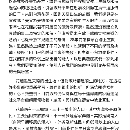
以哥林多後書為基本，講述保羅宣教歷程與宣教士生命及服侍
過程中的種種危機，引發淑吟不斷在思索及回顧在烏干達服侍
的日子。來到台灣花蓮，回到天德出生的故鄕，我們還算是在
宣教嗎？天父為天德預備了主愛之家的更生人服侍，而淑吟這
兩年也在花蓮試著不同層面的服侍及探索，雖然還沒有建立到
具體的事工及特定的服侍，但淑吟從未有放下繼續宣揚主道的
念頭，也從未放下見證主的身份。28年前怎樣蒙召踏上宣教
路，雖然路途上經歷了不同的階段，也遇到了不同的學習及挑
戰，經歷了因自己的驕傲而來的失敗。但主從不曾放棄我們，
在我們許多的軟弱上顯出祂的能力，以恩典覆庇我們一家到如
今。我們更要仰望祂，使別人在我們的生命中見到從基督而來
的光與盼望。
花蓮雖是天德的出生地，但對淑吟卻是陌生的地方，在這裡
許多事都得重新學習，雖遇到很多的挫折，但深信那等候神
的，必不致羞愧。目前淑吟仍保持與在烏干達認識的家庭透過
社交平台繼續關懷牧養。感恩，與她們在禱告中彼此互動。
花蓮縣有十三鄉鎮，三十一萬多的人口，其中九萬多是原住
民，主要是阿美族族群。十一萬多是客家群體。其餘是閩南人
（台灣早期移居的漢人）、外省及新住民。但65歲以上的人口
是20%，屬於高齡化社會。目前我們在主日會到光復鄉一所沒