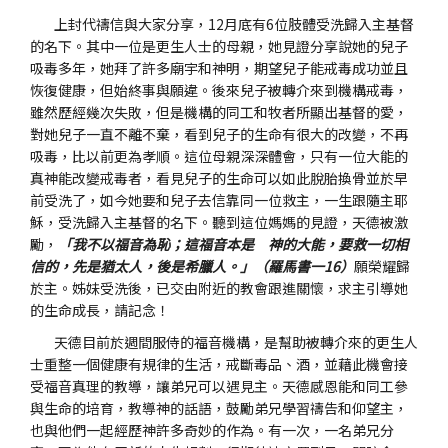
上封代禱信與大家分享，12月底有6位肢體受洗歸入主基督
的名下。其中一位是更生人士的母親，她見證分享說她的兒子
吸毒多年，她拜了許多廟宇和神明，期望兒子能戒毒成功並且
恢復健康，但始終事與願違。後來兒子被轉介來到機構戒毒，
雖然歷經幾次失敗，但是機構的同工和牧者所顯出基督的愛，
對她兒子一直不離不棄，看到兒子的生命有很大的改變，不再
吸毒，比以前更為孝順。這位母親深深體會，只有一位大能的
真神能改變戒毒者，看見兒子的生命可以如此脫胎換骨並於早
前受洗了，如今她要和兒子去信靠同一位救主，一生跟隨主耶
穌，受洗歸入主基督的名下。聽到這位媽媽的見證，天德被激
勵，
「我不以福音為恥；這福音本是 神的大能，要救一切相
信的，先是猶太人，後是希臘人。」（羅馬書一16）
願榮耀歸
於主。姊妹受洗後，已交由附近的教會跟進關懷，求主引導她
的生命成長，請記念！
天德目前於週間服侍的福音機構，是幫助被轉介來的更生人
士重整一個健康有規律的生活，戒斷毒品、酒，並藉此機會接
受福音真理的教導，讓弟兄可以遇見主。天德感恩能和同工參
與生命的培育，教導神的話語，鼓勵弟兄學習禱告和仰望主，
也與他們一起經歷神許多奇妙的作為。有一次，一名弟兄分