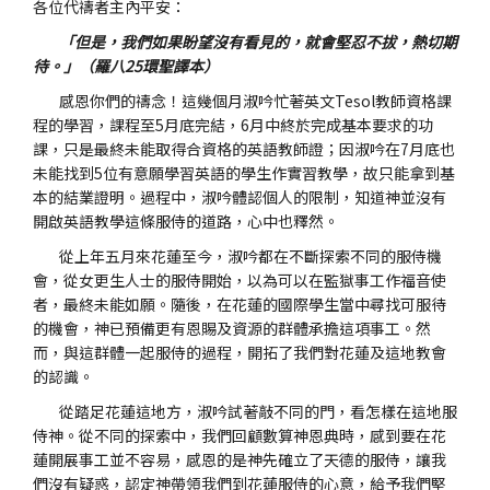
各位代禱者主內平安：
「但是，我們如果盼望沒有看見的，就會堅忍不拔，熱切期
待。」（羅八25環聖譯本）
感恩你們的禱念！這幾個月淑吟忙著英文Tesol教師資格課
程的學習，課程至5月底完結，6月中終於完成基本要求的功
課，只是最終未能取得合資格的英語教師證；因淑吟在7月底也
未能找到5位有意願學習英語的學生作實習教學，故只能拿到基
本的結業證明。過程中，淑吟體認個人的限制，知道神並沒有
開啟英語教學這條服侍的道路，心中也釋然。
從上年五月來花蓮至今，淑吟都在不斷探索不同的服侍機
會，從女更生人士的服侍開始，以為可以在監獄事工作福音使
者，最終未能如願。隨後，在花蓮的國際學生當中尋找可服待
的機會，神已預備更有恩賜及資源的群體承擔這項事工。然
而，與這群體一起服侍的過程，開拓了我們對花蓮及這地教會
的認識。
從踏足花蓮這地方，淑吟試著敲不同的門，看怎樣在這地服
侍神。從不同的探索中，我們回顧數算神恩典時，感到要在花
蓮開展事工並不容易，感恩的是神先確立了天德的服侍，讓我
們沒有疑惑，認定神帶領我們到花蓮服侍的心意，給予我們堅