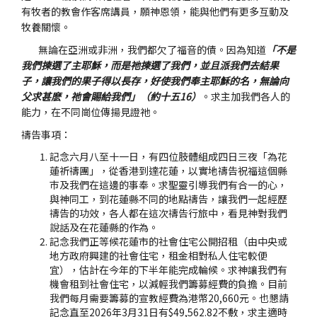
有牧者的教會作客席講員，願神恩領，能與他們有更多互動及
牧養關懷。
無論在亞洲或非洲，我們都欠了福音的債。因為知道
「不是
我們揀選了主耶穌，而是祂揀選了我們，並且派我們去結果
子，讓我們的果子得以長存，好使我們奉主耶穌的名，無論向
父求甚麽，祂會賜給我們」（約十五16）
。求主加我們各人的
能力，在不同崗位傳揚見證祂。
禱告事項：
記念六月八至十一日，有四位肢體組成四日三夜「為花
蓮祈禱團」，從香港到達花蓮，以實地禱告祝福這個縣
巿及我們在這邊的事奉。求聖靈引導我們有合一的心，
與神同工，到花蓮縣不同的地點禱告，讓我們一起經歷
禱告的功效，各人都在這次禱告行旅中，看見神對我們
說話及在花蓮縣的作為。
記念我們正等候花蓮市的社會住宅公開招租（由中央或
地方政府興建的社會住宅，租金相對私人住宅較便
宜），估計在今年的下半年能完成輪候。求神讓我們有
機會租到社會住宅，以減輕我們籌募經費的負擔。目前
我們每月需要籌募的宣教經費為港幣20,660元。也懇請
記念直至2026年3月31日有$49,562.82不敷，求主適時