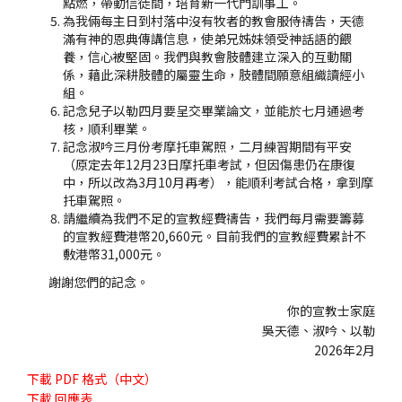
點燃，帶動信徒間，培育新一代門訓事工。
為我倆每主日到村落中沒有牧者的教會服侍禱告，天德
滿有神的恩典傳講信息，使弟兄姊妹領受神話語的餵
養，信心被堅固。我們與教會肢體建立深入的互動關
係，藉此深耕肢體的屬靈生命，肢體間願意組織讀經小
組。
記念兒子以勒四月要呈交畢業論文，並能於七月通過考
核，順利畢業。
記念淑吟三月份考摩托車駕照，二月練習期間有平安
（原定去年12月23日摩托車考試，但因傷患仍在康復
中，所以改為3月10月再考），能順利考試合格，拿到摩
托車駕照。
請繼續為我們不足的宣教經費禱告，我們每月需要籌募
的宣教經費港幣20,660元。目前我們的宣教經費累計不
敷港幣31,000元。
謝謝您們的記念。
你的宣教士家庭
吳天德、淑吟、以勒
2026年2月
下載
PDF 格式（中文）
下載
回應表