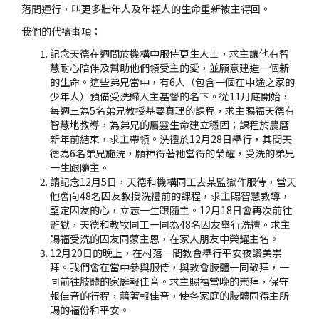
落間運行，叫更多壯年人及年輕人的生命重新被主得回。
我們的代禱事項：
記念天德在週間於機構中服侍更生人士，求主讓他有智
慧耐心陪伴及幫助他們領受主的愛，並願意建造一個新
的生命。這些弟兄當中，有6人（包含一個在中途之家的
少年人）預備受洗歸入主基督的名下。從11月底開始，
每週三為5名弟兄教授基要真理的課程，求主賜福天德有
智慧地教導，為弟兄的屬靈生命建立穩固；課程於農曆
新年前結束，求主帶領。洗禮於12月28日舉行，其間天
德為6名弟兄施洗，願神得著祂當得的榮耀，受洗的弟兄
一生跟隨主。
請記念12月5日，天德和機構同工去某監獄作服侍，當天
他會向48名囚友教授洗禮前的課程，求主賜智慧教導，
堅定囚友的心，立志一生跟隨主。12月18日會再次前往
監獄，天德和教牧同工一同為48名囚友舉行洗禮。求主
賜福受洗的囚友同蒙主恩，在家人朋友中榮耀主名。
12月20日的晚上，在村落一間教會舉行平安夜讚美崇
拜。我們會在當中參與服侍，與教會肢體一同敬拜，一
同前往肢體的家庭報佳音。求主賜福當晚的崇拜，保守
報佳音的行程，藉著報佳音，使各家庭的肢體同得主所
賜的福份和平安。