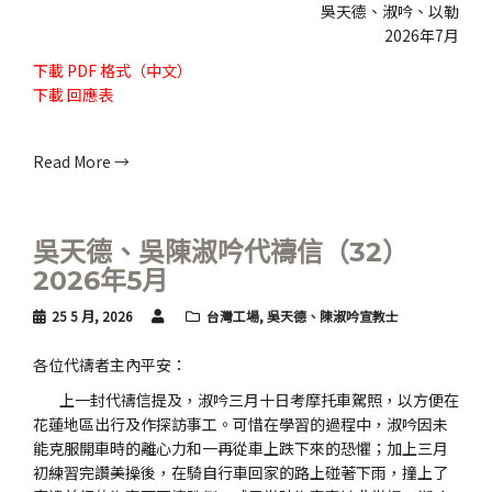
吳天德、淑吟、以勒
2026年7月
下載
PDF 格式（中文）
下載
回應表
Read More →
吳天德、吳陳淑吟代禱信（32）
2026年5月
25 5 月, 2026
台灣工場
,
吳天德、陳淑吟宣教士
各位代禱者主內平安：
上一封代禱信提及，淑吟三月十日考摩托車駕照，以方便在
花蓮地區出行及作探訪事工。可惜在學習的過程中，淑吟因未
能克服開車時的離心力和一再從車上跌下來的恐懼；加上三月
初練習完讚美操後，在騎自行車回家的路上碰著下雨，撞上了