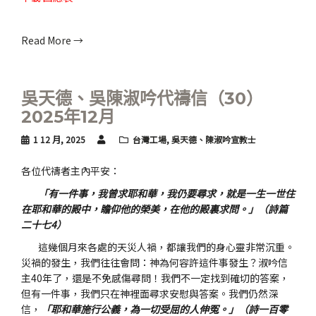
Read More →
吳天德、吳陳淑吟代禱信（30）
2025年12月
1 12 月, 2025
台灣工場
,
吳天德、陳淑吟宣教士
各位代禱者主內平安：
「有一件事，我曾求耶和華，我仍要尋求，就是一生一世住
在耶和華的殿中，瞻仰他的榮美，在他的殿裏求問。」（詩篇
二十七4）
這幾個月來各處的天災人禍，都讓我們的身心靈非常沉重。
災禍的發生，我們往往會問：神為何容許這件事發生？淑吟信
主40年了，還是不免感傷尋問！我們不一定找到確切的答案，
但有一件事，我們只在神裡面尋求安慰與答案。我們仍然深
信，
「耶和華施行公義，為一切受屈的人伸冤。」（詩一百零