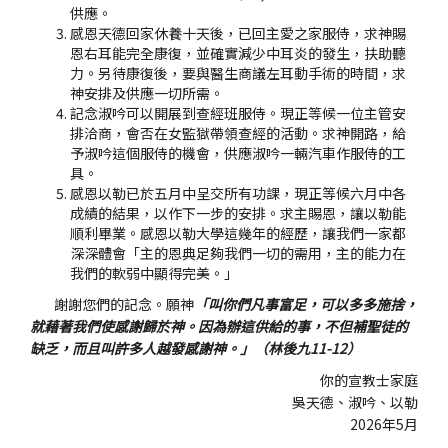
供應。
感恩天德回家休養十天後，已回主愛之家服侍，求神賜
恩右耳能完全康復，並確實減少中耳炎的發生，扶助聽
力。另待康復後，要與醫生商議左耳動手術的時間，求
神安排及供應一切所需。
記念淑吟可以開展到查經班服侍。現正等候一位主管安
排洽商，會否在女監獄帶領查經的活動。求神開路，給
予淑吟這個服侍的機會，供應淑吟一輛汽車作服侍的工
具。
感恩以勒已於五月中呈交所有功課，現正等候六月中各
成績的結果，以作下一步的安排。求主賜恩，讓以勒能
順利畢業。感恩以勒大學這幾年的經歷，讓我們一家都
深深體會「主的恩典足夠我們一切的需用，主的能力在
我們的軟弱中顯得完美。」
謝謝您們的記念。願神
「叫你們凡事富足，可以多多施捨，
就藉著我們使感謝歸於神。因為辦這供給的事，不但補聖徒的
缺乏，而且叫許多人越發感謝神。」（林後九11-12）
你的宣教士家庭
吳天德、淑吟、以勒
2026年5月