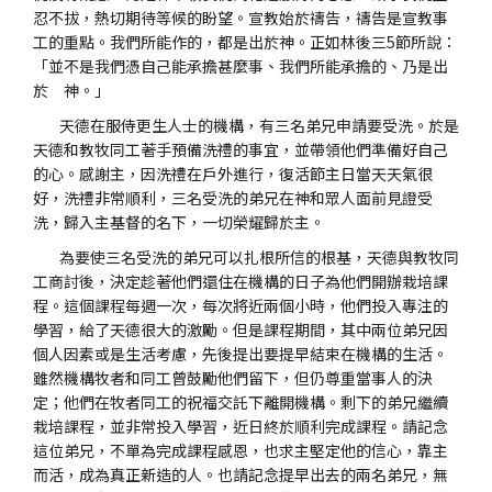
忍不拔，熱切期待等候的盼望。宣教始於禱告，禱告是宣教事
工的重點。我們所能作的，都是出於神。正如林後三5節所說：
「並不是我們憑自己能承擔甚麼事、我們所能承擔的、乃是出
於 神。」
天德在服侍更生人士的機構，有三名弟兄申請要受洗。於是
天德和教牧同工著手預備洗禮的事宜，並帶領他們準備好自己
的心。感謝主，因洗禮在戶外進行，復活節主日當天天氣很
好，洗禮非常順利，三名受洗的弟兄在神和眾人面前見證受
洗，歸入主基督的名下，一切榮耀歸於主。
為要使三名受洗的弟兄可以扎根所信的根基，天德與教牧同
工商討後，決定趁著他們還住在機構的日子為他們開辦栽培課
程。這個課程每週一次，每次將近兩個小時，他們投入專注的
學習，給了天德很大的激勵。但是課程期間，其中兩位弟兄因
個人因素或是生活考慮，先後提出要提早結束在機構的生活。
雖然機構牧者和同工曾鼓勵他們留下，但仍尊重當事人的決
定；他們在牧者同工的祝福交託下離開機構。剩下的弟兄繼續
栽培課程，並非常投入學習，近日終於順利完成課程。請記念
這位弟兄，不單為完成課程感恩，也求主堅定他的信心，靠主
而活，成為真正新造的人。也請記念提早出去的兩名弟兄，無