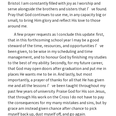
Bristol. I am constantly filled with joy as I worship and
serve alongside the brothers and sisters that I’ve found.
Pray that God continues to use me, in any capacity big or
small, to bring Him glory and reflect His love to those
around me.
A few prayer requests as I conclude this update: first,
that in this forthcoming school year I may be a good
steward of the time, resources, and opportunities I’ve
been given, to be wise in my scheduling and time
management, and to honour God by finishing my studies
to the best of my ability. Secondly, for my future career,
that God may open doors after graduation and put me in
places He wants me to be in. And lastly, but most
importantly, a prayer of thanks for all that He has given
me and all the lessons I’ve been taught throughout my
past few years of university. Praise God for His son Jesus,
that through His work on the Cross I do not have to pay
the consequences for my many mistakes and sins, but by
grace am instead given chance after chance to pick
myself back up, dust myself off, and go again.