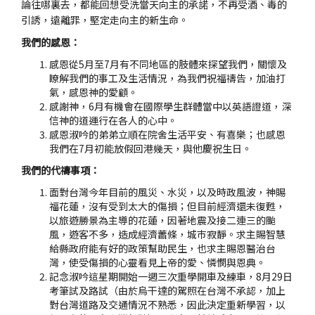
論往哪裏去，都能回想受洗當天向主的承諾，不再受酒、毒的
引誘，遠離罪，堅定走向主的新生命。
我們的感恩：
感恩從5月至7月有不同地區的肢體來探望我們，關懷及
瞭解我們的事工及生活情況，為我們祝福禱告，加油打
氣，感恩神的愛顧。
感謝神，6月有機會在國際學生群體當中以英語證道，深
信神的道運行在各人的心中。
感恩淑吟的弟弟立順在院舍生活平安、有喜樂；也感恩
我們在7月初能放假回港幾天，與他慶祝生日。
我們的代禱事項：
面對台灣今年目前的風災、水災，以及時政風波，神賜
福花蓮，沒有受到太大的傷損；但目前經濟還未復甦，
以旅遊勝景為主導的花蓮，因著地震及接二連三的颱
風，遊客不多，造成經濟蕭條，城巿寂靜。求主賜智慧
給縣政府能有好的政策幫助民生，也求主賜恩醫治台
灣，使受傷損的心靈看見上帝的愛、憐憫與恩典。
記念淑吟這星期開始一週三次重學開車及練車，8月29日
考筆試及路試（由於烏干達的駕照在台灣不承認，加上
對台灣道路及交通情況不熟悉，因此決定重新學習，以