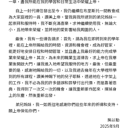
一章，盡我所能在我的學習和日常生活中榮耀上帝。
自上一封代禱信發出至今，我仍繼續在布里斯托一間教會成
為大家庭裡的一員，讚美上帝。當我與我所遇到的弟兄姊妹一
起崇拜和服侍時，我不斷充滿喜樂。求神繼續使用我，無論大
小，爲祂帶來榮耀，並將祂的愛影響給我周圍的人。
最後，我有一些禱告請求：首先，請為我在即將到來的學年
裡，能在上帝所賜給我的時間、資源和機會裡，成為好管家，
能更好地安排日程和時間管理，並且盡上我最好的能力完成學
業來榮耀上帝。其次，為未來的職業生涯禱告，求上帝在我畢
業後開啟大門，讓我進入祂希望我服侍的地方。最後，但最重
要的是，感謝祂賜給我的一切，以及我過去幾年在大學裡所學
到的所有課程。讚美神賜下祂的兒子耶穌，透過祂在十字架上
的工作，我不必為我的許多錯誤和罪孽付出代價，而是靠著恩
典，我得到了一次又一次的機會，讓我重新振作起來，撣掉身
上的灰塵，然後重新出發。
弟兄姊妹，我一如既往地感謝你們這些年來的祈禱和支持。
願上帝保佑你們。
吳以勒
2025年9月