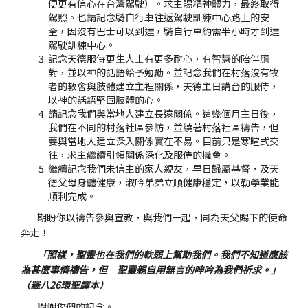
便更有信心在台灣駕駛）。求主賜精神體力，最終取得
駕照。也請記念騎自行車往返駕駛訓練中心路上的安
全，因沒有巴士可以到達，騎自行車約需半小時才到達
駕駛訓練中心。
記念天德服侍更生人士有更多耐心，有智慧的陪伴應
對，並以神的話語給予勉勵。並記念我們在村落沒有牧
者的教會與肢體建立主裡關係，天德主日講台的服侍，
以神的話語堅固肢體的心。
請記念我們與當地人建立長遠關係。這幾個月主日後，
我們在不同的村落社區參訪，並繞著村落社區禱告，但
要與當地人建立深入關係實在不易。目前只是寒暄式交
往，求主繼續引領關係深化及服侍的機會。
繼續記念我們未信主的家人親友，早日歸屬基督，及天
德父母身體健康，淑吟弟弟立順健康穩定，以勒學業能
順利完成。
期盼你以禱告參與宣教，與我們一起，同為天父賜下的使命
奔走！
「照樣，聖靈也在我們的軟弱上幫助我們。我們不知道應該
為甚麼事情禱告，但 聖靈親自用無言的呻吟為我們祈求。」
（羅八26環聖譯本）
謝謝您們的記念。