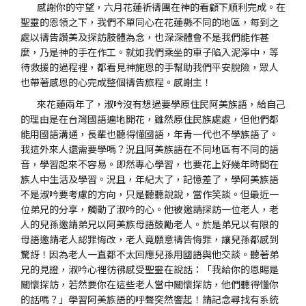
感謝你的守望，六月花蓮祈禱團在神的看顧下順利完成。在
聖靈的恩領之下，我們不單同心在花蓮縣不同的地區，每到之
處以禱告讚美及探訪肢體為念，也深深體會不是我們能作甚
麼，乃是神的手在作工。就如我們乘坐的車子陷入泥濘中，等
待救援的過程裡，都看見神施恩的手幫助我們平安脫險，眾人
也帶著感恩的心完成整個禱告旅程。感謝主！
來花蓮兩年了，淑吟沒有想過要學原住民阿美族語，給自己
的理由是在台灣國語遍地開花，雖然原住民族處處，但他們都
能用國語溝通，長輩也聽得懂國語，年青一代也不學族語了。
我這外來人還需要學嗎？況且阿美族語在不同地區有不同的語
音，學習起來不容易。即然專心學習，也要花上好幾年時間在
族人中生活及學習。況且，年紀大了，記憶差了，學阿美族語
不是淑吟要考慮的方向，只是聽聽說說，當作笑談。但最近一
位弟兄的分享，觸動了淑吟的心。他被邀請探訪一位老人，老
人的兒孫邀請弟兄以阿美族母語鼓勵老人。於是弟兄以有限的
母語邀請老人認罪悔改，老人竟願意禱告悔罪，讓兒孫都感到
驚訝！因為老人一直都不太回應兒孫用國語與他交談。聽著弟
兄的見證，淑吟心裡彷彿感受聖靈在說話：「我給你的恩賜是
關懷探訪，若然要你在這些老人當中關懷探訪，他們聽得懂你
的話嗎？」學習阿美族語的呼聲突然響起！請記念尋找有系統