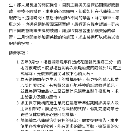
生，都未見長遠的開拓機會，目前主要與天德探訪關懷鄉間肢
體，尋找不同機遇，求主的心意顯明，知道如何在花蓮這工場
服侍祂。這段時間，感恩神給淑吟不同的學習，除了學車、考
車之外，也透過網絡資源深研聖經。最近更有機會認識一群來
自不同教會跳讚美操的肢體，讓淑吟有機會重拾讚美操的學
習，三月份開始參加讚美操的培訓班，求主裝備可以成為以後
服侍的祝福。
禱告事項：
去年9月份，堰塞湖潰堤事件造成花蓮縣光復鄉三分一的
地方被淹沒。感恩堰塞湖再次潰堤溢流的威脅於1月底正
式解除，光復鄉的居民可放下心頭大石。
為天德週間在更生人士的機構服侍，有更多的耐心和愛
心陪伴著弟兄，有智慧又靈巧地將神的話語教導弟兄，
並且每週預備最少三至四篇信息講章並製作投影片，求
主給靈力及體力服侍。
求主保守機構的更生弟兄在農曆新年假期回鄉與家人及
朋友相聚時，勝過毒品或酒精的試探，假期完結時帶著
得勝又健康的身心靈回到機構。
請繼續為花蓮縣信徒靈裡的低沉，需要復興禱告，求主
使用各教會的牧者，能有更多的禱告互動，被聖靈的火