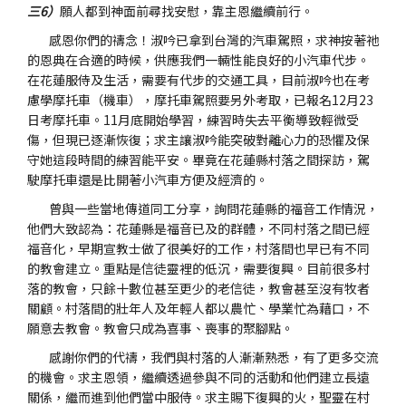
三6）
願人都到神面前尋找安慰，靠主恩繼續前行。
感恩你們的禱念！淑吟已拿到台灣的汽車駕照，求神按著祂
的恩典在合適的時候，供應我們一輛性能良好的小汽車代步。
在花蓮服侍及生活，需要有代步的交通工具，目前淑吟也在考
慮學摩托車（機車），摩托車駕照要另外考取，已報名12月23
日考摩托車。11月底開始學習，練習時失去平衡導致輕微受
傷，但現已逐漸恢復；求主讓淑吟能突破對離心力的恐懼及保
守她這段時間的練習能平安。畢竟在花蓮縣村落之間探訪，駕
駛摩托車還是比開著小汽車方便及經濟的。
曾與一些當地傳道同工分享，詢問花蓮縣的福音工作情況，
他們大致認為：花蓮縣是福音已及的群體，不同村落之間已經
福音化，早期宣教士做了很美好的工作，村落間也早已有不同
的教會建立。重點是信徒靈裡的低沉，需要復興。目前很多村
落的教會，只餘十數位甚至更少的老信徒，教會甚至沒有牧者
關顧。村落間的壯年人及年輕人都以農忙、學業忙為藉口，不
願意去教會。教會只成為喜事、喪事的聚腳點。
感謝你們的代禱，我們與村落的人漸漸熟悉，有了更多交流
的機會。求主恩領，繼續透過參與不同的活動和他們建立長遠
關係，繼而進到他們當中服侍。求主賜下復興的火，聖靈在村