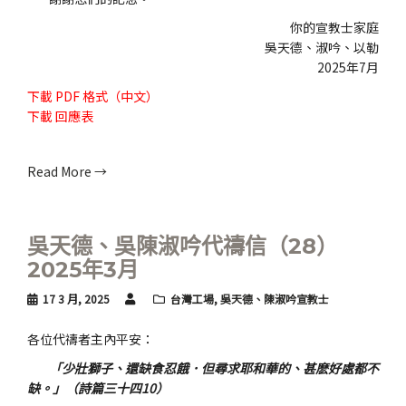
你的宣教士家庭
吳天德、淑吟、以勒
2025年7月
下載
PDF 格式（中文）
下載
回應表
Read More →
吳天德、吳陳淑吟代禱信（28）
2025年3月
17 3 月, 2025
台灣工場
,
吳天德、陳淑吟宣教士
各位代禱者主內平安：
「少壯獅子、還缺食忍餓．但尋求耶和華的、甚麽好處都不
缺。」（詩篇三十四10）