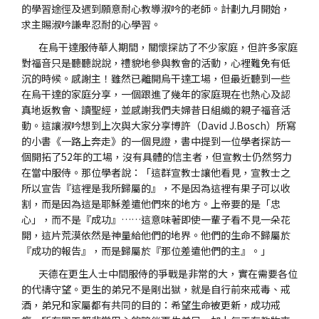
的學習途徑及遇到願意耐心教導淑吟的老師。計劃九月開始，
求主賜淑吟謙卑忍耐的心學習。
在烏干達服侍華人期間，關懷探訪了不少家庭，但許多家庭
對福音只是聽聽說說，禮貌地參與教會的活動，心裡難免有低
沉的時候。感謝主！雖然已離開烏干達工場，但最近聽到一些
在烏干達的家庭分享，一個跟進了幾年的家庭現在也熱心及認
真地返教會、讀聖經，並感謝我們夫婦昔日組織的親子福音活
動。這讓淑吟想到上次與大家分享博許（David J.Bosch）所寫
的小書《一路上奔走》的一個見證，書中提到一位學者探訪一
個開拓了52年的工場，沒有具體的信主者，但宣教士仍然努力
在當中服侍。那位學者說：「這群宣教士讓他看見，宣教士之
所以宣告『這裡是我所歸屬的』，不是因為這裡有果子可以收
割，而是因為這是耶穌差遣他們來的地方。上帝要的是「忠
心」，而不是『成功』……這意味著即使一輩子看不見一朵花
開，這片荒漠依然是神量給他們的地界。他們的生命不歸屬於
『成功的報告』，而是歸屬於『那位差遣他們的主』。」
天德在更生人士中間服侍的爭戰是非常的大，實在需要各位
的代禱守望。更生的弟兄不是剛出獄，就是自行前來戒毒、戒
酒，弟兄和家屬都有共同的目的：希望生命被更新，成功戒