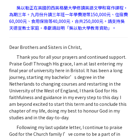
吳以勒正在英國的西英格蘭大學修讀英語文學和寫作課程，
為期三年。九月份升讀三年班一年學費港幣150,000元、住宿費
60,000元、食用保險等40,000元，合共250,000元。請支持吳
天德宣教士家庭，奉獻請註明「吳以勒大學教育資助」。
Dear Brothers and Sisters in Christ,
Thank you for all your prayers and continued support.
Praise God! Through His grace, I am at last entering my
final year of university here in Bristol. It has been a long
journey, starting my bachelor’s degree in the
Netherlands to changing courses and restarting in the
University of the West of England, I thank God for His
faithfulness and guidance in my every step to this day. I
am beyond excited to start this term and to conclude this
chapter of my life, doing my best to honour God in my
studies and in the day-to-day.
Following my last update letter, I continue to praise
God for the Church family I’ve come to be a part of in