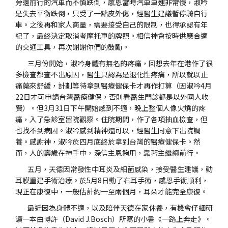
旁邊前行的汽車而不慎跌倒，感恩當時汽車車速非常慢，淑吟
是失去平衡跌倒，只受了一點皮外傷，經醫生建議暫停騎自行
車。之後再和家人商量，需要接受自己的限制，也得承認有年
紀了，最終決定取消考摩托車的牌照。相信神會按時供應合適
的交通工具，再次謝謝你們的鼓勵。
三月份開始，淑吟身體有無名的疼痛，回想去年在港作了很
多檢查都查不出原因，醫生只認為是退化性疼痛，所以就以止
痛藥來舒緩，計劃等待拿到醫療健保卡才再作打算（因淑吟4月
22日才可申請台灣醫療健保，否則看醫生門診都是以外國人收
費）。但3月31日下午開始感到不適，晚上整個人像火燒的疼
痛，入了急診室留院觀察。住院期間，作了各項抽血檢查，但
也找不到病因。淑吟感到精神還可以，經醫生同意下出院調
養。感謝神，淑吟於四月底終於拿到台灣的醫療健保卡。然
而，人的壽歲在神手中，深信主恩夠用，靠著主繼續前行。
五月，天德因常發性中耳炎及細菌感染，接受醫生建議，動
耳膜重建手術治療。於5月8日動了右耳手術，感恩手術順利，
現正在康復中，一般估計約一至兩個月，耳朵才能完全康復。
最近因為身體不適，以及陪伴天德在家休養，有機會仔細研
讀一本由博許（David J.Bosch）所寫的小書《一路上奔走》。