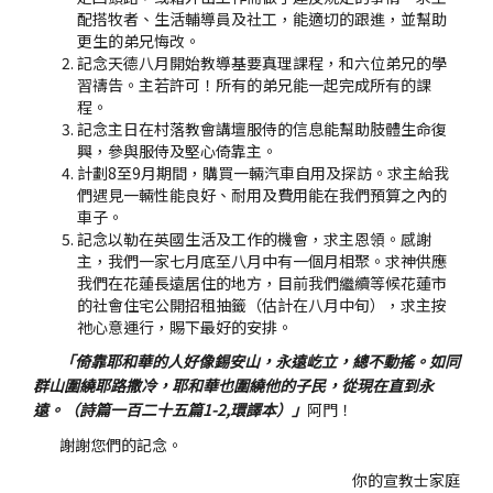
配搭牧者、生活輔導員及社工，能適切的跟進，並幫助
更生的弟兄悔改。
記念天德八月開始教導基要真理課程，和六位弟兄的學
習禱告。主若許可！所有的弟兄能一起完成所有的課
程。
記念主日在村落教會講壇服侍的信息能幫助肢體生命復
興，參與服侍及堅心倚靠主。
計劃8至9月期間，購買一輛汽車自用及探訪。求主給我
們遇見一輛性能良好、耐用及費用能在我們預算之內的
車子。
記念以勒在英國生活及工作的機會，求主恩領。感謝
主，我們一家七月底至八月中有一個月相聚。求神供應
我們在花蓮長遠居住的地方，目前我們繼續等候花蓮市
的社會住宅公開招租抽籤（估計在八月中旬），求主按
祂心意運行，賜下最好的安排。
「倚靠耶和華的人好像錫安山，永遠屹立，總不動搖。如同
群山圍繞耶路撒冷，耶和華也圍繞他的子民，從現在直到永
遠。（詩篇一百二十五篇1-2,環譯本）」
阿門！
謝謝您們的記念。
你的宣教士家庭