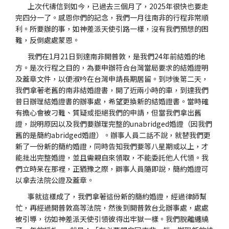
上次代禱信到如今，已過去三個月了，2025年很快也要走
完四分一了。感恩你們的記念，我們一月往南非的行程非常順
利。所要辦的事，如神差派天使引路一樣，沒有我們預想的困
難，反倒處處蒙恩。
我們在1月21日到達南非開普敦，是我們24年前結婚的地
方。是次行程之目的，為要申辦符合台灣當局要求的結婚證明
及蓋章文件，以便淑吟在台灣申請長期居留。到埗後第二天，
我們拿著老舊的南非結婚證書，開了近兩小時的車，到達我們
昔日辦理結婚證書的辦事處，希望更換新的結婚證書。當時確
有擔心會被刁難、質疑或拒絕我們的申請，但當我們拿出舊
證，說明原因以及我們要辦理完整的unabridged婚證（因我們
舊的是簡約abridged婚證）。辦事人員二話不說，就替我們更
新了一份新的簡約婚證，同時告知我們要等八星期或以上，才
能批出完整婚證，並且需親自來領取，不能委託他人代領。我
們立時呆在那裡，正猶豫之際，辧事人員隨即說，簡約婚證可
以拿去法院公證及蓋章。
事就這樣成了，我們拿著這份新的簡約婚證，經過律師幫
忙，再經過開普敦高等法院，然後到開普敦台北辦事處，處處
被引導，彷如神差派天使引領彼得出牢獄一樣。我們脫離纏繞