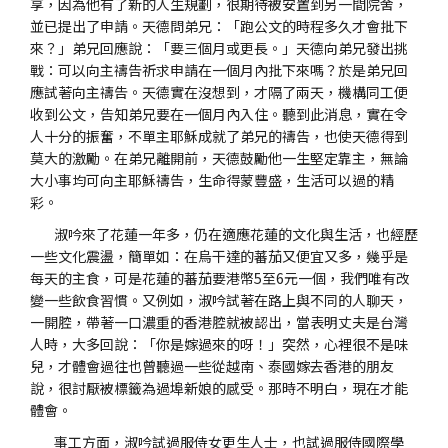
享，因為他有了新的人生規劃，很期待被安置到另一間院舍，
並已提出了申請。天德問弟兄：「跑公文的時程多久才會批下
來？」弟兄回應說：「要三個月或更長。」天德向弟兄發出挑
戰：可以向主禱告祈求申請在一個月內批下來嗎？於是弟兄回
應試著向主禱告。天德實在沒想到，才隔了兩天，機構同工便
收到公文，告知弟兄要在一個月內入住。聽到此消息，實在令
人十分的振奮，不單主耶穌成就了弟兄的禱告，也使天德得到
莫大的激勵。在弟兄離開前，天德鼓勵他一生堅定靠主，無論
大小事均可向主耶穌禱告，生命得蒙豐盛，生活可以過的精
彩。
淑吟來了花蓮一年多，仍在適應花蓮的文化與生活，也經歷
一些文化震盪，簡單如：在烏干達的蕃茄又便宜又多，幾乎是
每天的主食，可是花蓮的蕃茄要港幣5至6元一個，我們唯有改
變一些飲食習慣。又例如，淑吟試著在路上與不同的人聊天，
一開腔，帶著一口濃重的香港腔就被認出，當表明丈夫是台灣
人時，大多回說：「你是嫁過來的呀！」突然，心裡很不是味
兒，才體會過往也曾聽過一些從越南、泰國嫁去香港的朋友
說，很討厭被標籤為過埠新娘的感受。那時不明白，現在才能
體會。
事工方面，淑吟試過服侍女更生人士，也試過服侍國際學