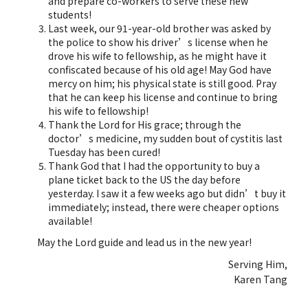
and prepare co-workers to serve these new
students!
Last week, our 91-year-old brother was asked by
the police to show his driver’s license when he
drove his wife to fellowship, as he might have it
confiscated because of his old age! May God have
mercy on him; his physical state is still good. Pray
that he can keep his license and continue to bring
his wife to fellowship!
Thank the Lord for His grace; through the
doctor’s medicine, my sudden bout of cystitis last
Tuesday has been cured!
Thank God that I had the opportunity to buy a
plane ticket back to the US the day before
yesterday. I saw it a few weeks ago but didn’t buy it
immediately; instead, there were cheaper options
available!
May the Lord guide and lead us in the new year!
Serving Him,
Karen Tang