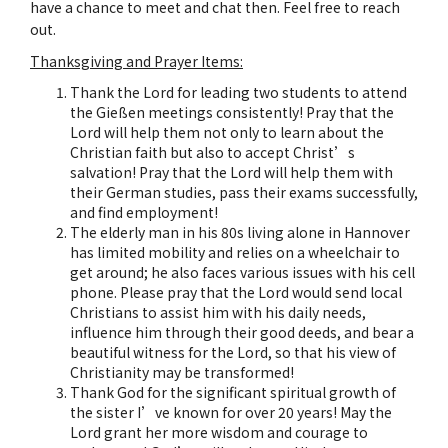
have a chance to meet and chat then. Feel free to reach
out.
Thanksgiving and Prayer Items:
Thank the Lord for leading two students to attend
the Gießen meetings consistently! Pray that the
Lord will help them not only to learn about the
Christian faith but also to accept Christ’s
salvation! Pray that the Lord will help them with
their German studies, pass their exams successfully,
and find employment!
The elderly man in his 80s living alone in Hannover
has limited mobility and relies on a wheelchair to
get around; he also faces various issues with his cell
phone. Please pray that the Lord would send local
Christians to assist him with his daily needs,
influence him through their good deeds, and bear a
beautiful witness for the Lord, so that his view of
Christianity may be transformed!
Thank God for the significant spiritual growth of
the sister I’ve known for over 20 years! May the
Lord grant her more wisdom and courage to