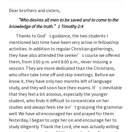
Dear brothers and sisters,
“Who desires all men to be saved and to come to the
knowledge of the truth.”1 Timothy 2:4
Thanks to God’s guidance, the two students I
mentioned last time have been very active in fellowship
activities. In addition to regular Christian gatherings,
they have also attended the seeker’s course we offered
them, from 3:00 p.m. until 8:00 p.m., never missing a
session. They are more dedicated than the Christians,
who often take time off and skip meetings. Before we
know it, they have only two months left of language
study, and they will soon face their exams. It’s inevitable
that they feel a bit anxious, especially the younger
student, who finds it difficult to concentrate on her
studies and always feels she isn’t grasping the grammar
well. We have all encouraged her and prayed for them.
Yesterday, I began to urge her on and encourage her to
study diligently. Thank the Lord, she was actually willing