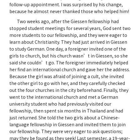
follow-up appointment. I was surprised by his change,
because he almost never thanked those who helped him!
Two weeks ago, after the Giessen fellowship had
stopped student meetings for several years, God sent two
more students to our fellowship, and they were eager to
learn about Christianity. They had just arrived in Giessen
to study German. One day, a foreigner invited one of the
girls to church, but his church wasn’t in Giessen, so she
said she couldn’t go. The foreigner immediately helped
her find an international church and gave her the address.
Because the girl was afraid of joining a cult, she invited
the other girl to go with her, and they carefully checked
out the four churches in the city beforehand. Finally, they
went to the international church and met a German
university student who had previously visited our
fellowship, then spent six months in Thailand and had
just returned. She told the two girls about a Chinese-
language fellowship in Giessen and invited them to join
our fellowship. They were very eager to ask questions;
may they be found as they seek! Last semester, a 19-year-