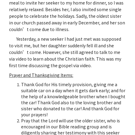
meal to invite her seeker to my home for dinner, so I was
relatively relaxed. Besides her, I also invited some single
people to celebrate the holidays. Sadly, the oldest sister
in our church passed away in early December, and her son
couldn’t come due to illness.
Yesterday, a new seeker I had just met was supposed
to visit me, but her daughter suddenly fell ill and she
couldn’t come. However, she still agreed to talk to me
via video to learn about the Christian faith. This was my
first time discussing the gospel via video.
Prayer and Thanksgiving Items:
Thank God for His timely provision, giving me a
suitable car on a day when it gets dark early; and for
the help of a knowledgeable brother when I bought
the car! Thank God also to the loving brother and
sister who donated to the car! And thank God for
your prayers!
Pray that the Lord will use the older sister, who is
encouraged in our Bible reading group and is
diligently sharing her testimony with this seeker