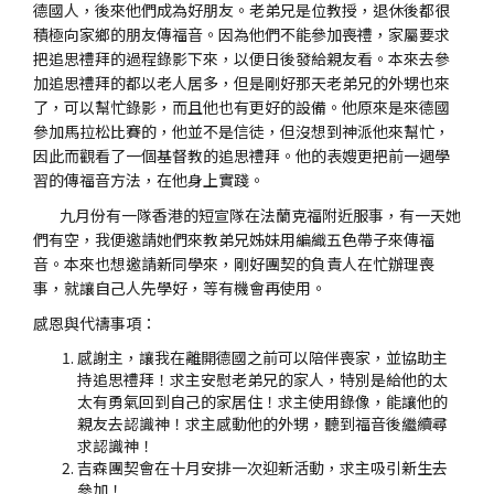
德國人，後來他們成為好朋友。老弟兄是位教授，退休後都很
積極向家鄉的朋友傳福音。因為他們不能參加喪禮，家屬要求
把追思禮拜的過程錄影下來，以便日後發給親友看。本來去參
加追思禮拜的都以老人居多，但是剛好那天老弟兄的外甥也來
了，可以幫忙錄影，而且他也有更好的設備。他原來是來德國
參加馬拉松比賽的，他並不是信徒，但沒想到神派他來幫忙，
因此而觀看了一個基督教的追思禮拜。他的表嫂更把前一週學
習的傳福音方法，在他身上實踐。
九月份有一隊香港的短宣隊在法蘭克福附近服事，有一天她
們有空，我便邀請她們來教弟兄姊妹用編織五色帶子來傳福
音。本來也想邀請新同學來，剛好團契的負責人在忙辦理喪
事，就讓自己人先學好，等有機會再使用。
感恩與代禱事項：
感謝主，讓我在離開德國之前可以陪伴喪家，並協助主
持追思禮拜！求主安慰老弟兄的家人，特別是給他的太
太有勇氣回到自己的家居住！求主使用錄像，能讓他的
親友去認識神！求主感動他的外甥，聽到福音後繼續尋
求認識神！
吉森團契會在十月安排一次迎新活動，求主吸引新生去
參加！