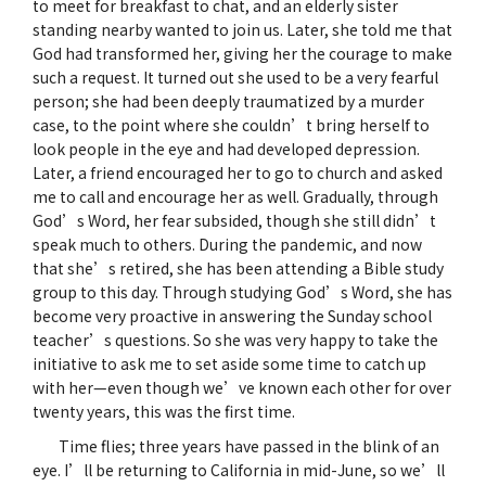
to meet for breakfast to chat, and an elderly sister
standing nearby wanted to join us. Later, she told me that
God had transformed her, giving her the courage to make
such a request. It turned out she used to be a very fearful
person; she had been deeply traumatized by a murder
case, to the point where she couldn’t bring herself to
look people in the eye and had developed depression.
Later, a friend encouraged her to go to church and asked
me to call and encourage her as well. Gradually, through
God’s Word, her fear subsided, though she still didn’t
speak much to others. During the pandemic, and now
that she’s retired, she has been attending a Bible study
group to this day. Through studying God’s Word, she has
become very proactive in answering the Sunday school
teacher’s questions. So she was very happy to take the
initiative to ask me to set aside some time to catch up
with her—even though we’ve known each other for over
twenty years, this was the first time.
Time flies; three years have passed in the blink of an
eye. I’ll be returning to California in mid-June, so we’ll