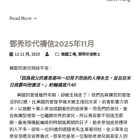
Read More →
鄧秀珍代禱信2025年11月
12 11 月, 2025
德國工場
,
鄧秀珍宣教士
親愛的弟兄姊妹平安：
「因為我父的意思是叫一切見子而信的人得永生，並且在末
日我要叫他復活。」約翰福音六40
美國的查理雖然年輕，卻被主接走了！我們吉森團契的查理
活到82歲，比美國的查理早幾天被主接回天家。前者影響力很
大，以致數十萬人參加或觀看他的追悼會。而我們的弟兄，是
吉森團契裡第一位離開世界的弟兄，所以喪家都不知道怎麼
辦。最後殯儀館編排的時間是周間的日子，能來參加追思禮拜
的人不多，卻有一位89歲的德國老先生拿著拐杖，坐火車來出
席安息禮及安葬儀式。原來他是第一位幫助老弟兄與其家人的