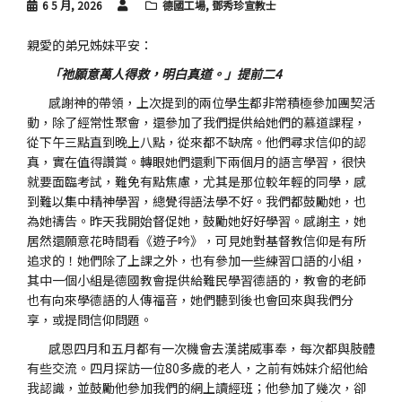
6 5 月, 2026
德國工場
,
鄧秀珍宣教士
親愛的弟兄姊妹平安：
「祂願意萬人得救，明白真道。」提前二4
感謝神的帶領，上次提到的兩位學生都非常積極參加團契活
動，除了經常性聚會，還參加了我們提供給她們的慕道課程，
從下午三點直到晚上八點，從來都不缺席。他們尋求信仰的認
真，實在值得讚賞。轉眼她們還剩下兩個月的語言學習，很快
就要面臨考試，難免有點焦慮，尤其是那位較年輕的同學，感
到難以集中精神學習，總覺得語法學不好。我們都鼓勵她，也
為她禱告。昨天我開始督促她，鼓勵她好好學習。感謝主，她
居然還願意花時間看《遊子吟》，可見她對基督教信仰是有所
追求的！她們除了上課之外，也有參加一些練習口語的小組，
其中一個小組是德國教會提供給難民學習德語的，教會的老師
也有向來學德語的人傳福音，她們聽到後也會回來與我們分
享，或提問信仰問題。
感恩四月和五月都有一次機會去漢諾威事奉，每次都與肢體
有些交流。四月探訪一位80多歲的老人，之前有姊妹介紹他給
我認識，並鼓勵他參加我們的網上讀經班；他參加了幾次，卻