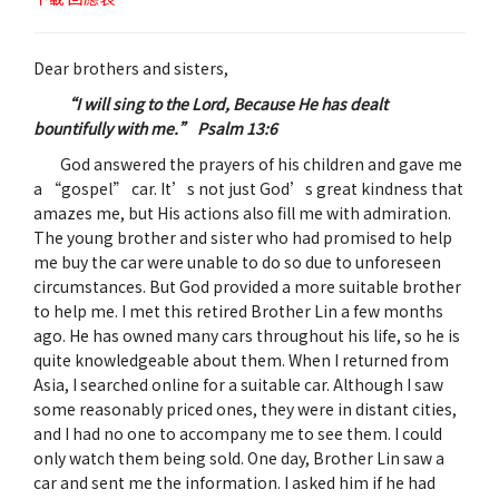
Dear brothers and sisters,
“I will sing to the Lord, Because He has dealt
bountifully with me.” Psalm 13:6
God answered the prayers of his children and gave me
a “gospel” car. It’s not just God’s great kindness that
amazes me, but His actions also fill me with admiration.
The young brother and sister who had promised to help
me buy the car were unable to do so due to unforeseen
circumstances. But God provided a more suitable brother
to help me. I met this retired Brother Lin a few months
ago. He has owned many cars throughout his life, so he is
quite knowledgeable about them. When I returned from
Asia, I searched online for a suitable car. Although I saw
some reasonably priced ones, they were in distant cities,
and I had no one to accompany me to see them. I could
only watch them being sold. One day, Brother Lin saw a
car and sent me the information. I asked him if he had