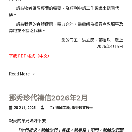
請為牧者團隊經費的需要，及順利申請工作簽證來德國代
禱。
請為我倆的身體健康，靈力充沛，能繼續為福音宣教服事及
奔跑並不疲乏代禱。
您的同工：洪立民、鄭怡珠 敬上
2026年4月5日
下載
PDF 格式（中文）
Read More →
鄧秀珍代禱信2026年2月
28 2 月, 2026
德國工場
,
鄧秀珍宣教士
親愛的弟兄姊妹平安：
「你們祈求，就給你們；尋找，就尋見；叩門，就給你們開