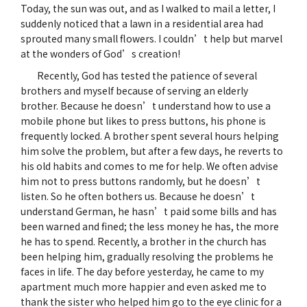
Today, the sun was out, and as I walked to mail a letter, I
suddenly noticed that a lawn in a residential area had
sprouted many small flowers. I couldn’t help but marvel
at the wonders of God’s creation!
Recently, God has tested the patience of several
brothers and myself because of serving an elderly
brother. Because he doesn’t understand how to use a
mobile phone but likes to press buttons, his phone is
frequently locked. A brother spent several hours helping
him solve the problem, but after a few days, he reverts to
his old habits and comes to me for help. We often advise
him not to press buttons randomly, but he doesn’t
listen. So he often bothers us. Because he doesn’t
understand German, he hasn’t paid some bills and has
been warned and fined; the less money he has, the more
he has to spend. Recently, a brother in the church has
been helping him, gradually resolving the problems he
faces in life. The day before yesterday, he came to my
apartment much more happier and even asked me to
thank the sister who helped him go to the eye clinic for a