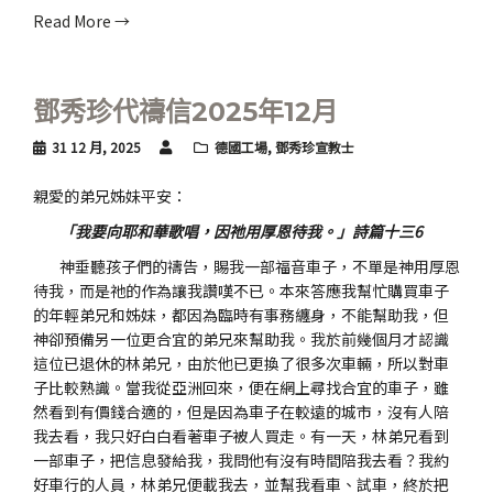
Read More →
鄧秀珍代禱信2025年12月
31 12 月, 2025
德國工場
,
鄧秀珍宣教士
親愛的弟兄姊妹平安：
「我要向耶和華歌唱，因祂用厚恩待我。」詩篇十三6
神垂聽孩子們的禱告，賜我一部福音車子，不單是神用厚恩
待我，而是祂的作為讓我讚嘆不已。本來答應我幫忙購買車子
的年輕弟兄和姊妹，都因為臨時有事務纏身，不能幫助我，但
神卻預備另一位更合宜的弟兄來幫助我。我於前幾個月才認識
這位已退休的林弟兄，由於他已更換了很多次車輛，所以對車
子比較熟識。當我從亞洲回來，便在網上尋找合宜的車子，雖
然看到有價錢合適的，但是因為車子在較遠的城市，沒有人陪
我去看，我只好白白看著車子被人買走。有一天，林弟兄看到
一部車子，把信息發給我，我問他有沒有時間陪我去看？我約
好車行的人員，林弟兄便載我去，並幫我看車、試車，終於把