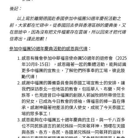
後記：
以上寫於離開德國赴泰國參加中福團50週年慶祝活動之
前，大家都在忙碌中。從泰國回去參與香港區辦的慶典後，又
在旅途中，因為沒有把文件檔案存在雲端，所以回來才把代禱
信寄出。謹此抱歉！
參加中福團50週年慶典活動的感恩與代禱
：
感恩有機會參加中華福音使命團50週年的退修會（2025
年10月8-15日），感恩藉著一起的集體活動，能夠認識
更多中福團的宣教士，了解他們所事奉的工場，彼此鼓
勵代禱！
感謝中福團的籌備委員會與泰國工場宣教士的安排，讓
我們探訪泰北一些地區的教會，包括華人、布蘭、阿卡
族等，也見證昔日中福團的創辦人郭誠牧師所帶領信主
的兒女，已成為今日教會的領袖，傳福音的棒一直在傳
承。感謝神藉著祂差派的僕人使女，成就了今天泰國工
場的眾多事工！
感恩能夠在中福團五十週年慶典的主日，與一千八百多
位不同民族語言的弟兄姊妹一同來敬拜神，預嚐在天國
與各族、各方、各民、各國弟兄姊妹一同敬拜的滋味！