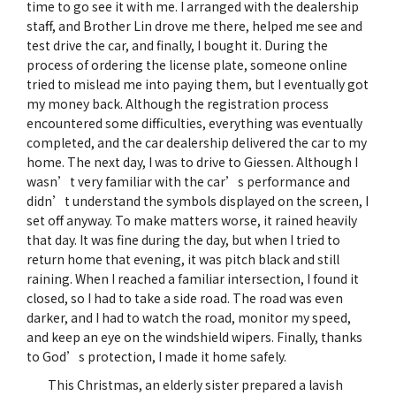
time to go see it with me. I arranged with the dealership
staff, and Brother Lin drove me there, helped me see and
test drive the car, and finally, I bought it. During the
process of ordering the license plate, someone online
tried to mislead me into paying them, but I eventually got
my money back. Although the registration process
encountered some difficulties, everything was eventually
completed, and the car dealership delivered the car to my
home. The next day, I was to drive to Giessen. Although I
wasn’t very familiar with the car’s performance and
didn’t understand the symbols displayed on the screen, I
set off anyway. To make matters worse, it rained heavily
that day. It was fine during the day, but when I tried to
return home that evening, it was pitch black and still
raining. When I reached a familiar intersection, I found it
closed, so I had to take a side road. The road was even
darker, and I had to watch the road, monitor my speed,
and keep an eye on the windshield wipers. Finally, thanks
to God’s protection, I made it home safely.
This Christmas, an elderly sister prepared a lavish