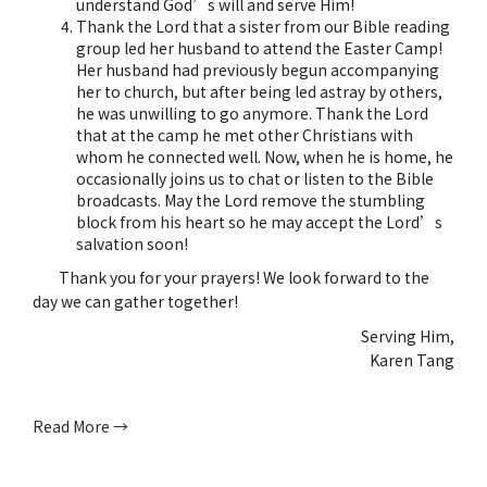
understand God’s will and serve Him!
Thank the Lord that a sister from our Bible reading
group led her husband to attend the Easter Camp!
Her husband had previously begun accompanying
her to church, but after being led astray by others,
he was unwilling to go anymore. Thank the Lord
that at the camp he met other Christians with
whom he connected well. Now, when he is home, he
occasionally joins us to chat or listen to the Bible
broadcasts. May the Lord remove the stumbling
block from his heart so he may accept the Lord’s
salvation soon!
Thank you for your prayers! We look forward to the
day we can gather together!
Serving Him,
Karen Tang
Read More →