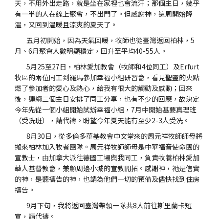
天，不用外出走路，就是坐在家裡也會流汗；那個主日，幾乎
有一半的人在線上聚會，不出門了。但感謝神，這周開始降
溫，又回到溫暖且涼爽的夏天了。
五月初開始，因為天氣回暖，牧師也從臺灣返回柏林，5
月、6月聚會人數明顯穩定，回升至平均40-55人。
5月25至27日，柏林愛加教會（牧師和4位同工）及Erfurt
牧區的兩位同工到羅馬參加幸福小組研習會，看見聖靈的火點
燃了參加者的愛心及熱心，給我有很大的觸動及感動；回來
後，連續三個主日安排了同工分享，也有不少的回應，故決定
今年先從一個小組開始試辦幸福小組，7月中開始基要真理班
（受洗班），請代禱。盼望今年夏天能有至少2-3人受洗。
8月30日，從多倫多華基教會中文堂來的周元祥牧師師母將
搬來柏林加入牧者團隊。周元祥牧師師母是中華福音使命團的
宣教士，由加拿大派往德國工場與我同工，負責牧養柏林愛加
華人基督教會，兼顧周邊小城的宣教開拓。感謝神，祂是信實
的神，是聽禱告的神，也請為他們一切的預備及儘快找到住房
禱告。
9月下旬，我將返回臺灣帶領一隊共8人前往斯里蘭卡短
宣，請代禱。