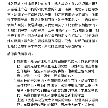
進入邪教，她邀請另外的女生一起去教會，並非常謹慎地預先
去看看建立在市內的四間教會的外圍。最後，她們去了國際教
會，認識了一位德國的大學生，她之前也來過我們團契，後來
去了泰國半年，最近才剛剛回來。她告訴兩名女生，吉森有一
個華人團契，就邀請她們來我們團契了。她們都很積極發問，
但願她們尋求，就被尋見！上學期也來了一位19歲的女生，她
是天主教徒，因為她是由她父母的好朋友介紹給我，我便邀請
她來團契。雖然她主要說英語及德語，只會一點點的普通話，
但是她也想多學學中文，所以她也願意來參加聚會。
感恩與代禱事項：
感謝主，給我耐性服事比較固執的老弟兄！感恩神憐憫
他，派弟兄幫他解決生活上的問題，派姊妹陪他去看醫
生作翻譯！經過去年幾次的手術，他身體已經恢復健
康，感謝主！求主賜他一顆感恩的心！
感謝神的奇妙安排，帶領德國大學生回來，認識了兩位
慕道的學生，帶她們來團契！求主使用我們的見證、傳
福音，把她們帶到主面前來認識主的救恩！求主帶領我
們，為我們預備同工來服事這幾位新來的學生！
上週91歲老弟兄送太太來團契的時候，被警察要求看駕
照，有可能要收回他的駕照，因為他太老了！求神憐