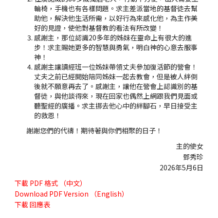
輪椅，手機也有各樣問題。求主差派當地的基督徒去幫
助他，解決他生活所需，以好行為來感化他，為主作美
好的見證，使他對基督教的看法有所改變！
感謝主，那位認識20多年的姊妹在靈命上有很大的進
步！求主賜她更多的智慧與勇氣，明白神的心意去服事
神！
感謝主讓讀經班一位姊妹帶領丈夫參加復活節的營會！
丈夫之前已經開始陪同姊妹一起去教會，但是被人絆倒
後就不願意再去了。感謝主，讓他在營會上認識別的基
督徒，與他談得來，現在回家也偶然上網跟我們見面或
聽聖經的廣播。求主挪去他心中的絆腳石，早日接受主
的救恩！
謝謝您們的代禱！期待著與你們相聚的日子！
主的使女
鄧秀珍
2026年5月6日
下載
PDF 格式 （中文）
Download
PDF Version （English）
下載
回應表