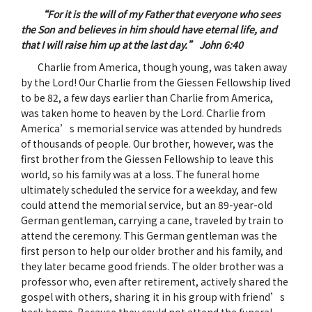
“For it is the will of my Father that everyone who sees
the Son and believes in him should have eternal life, and
that I will raise him up at the last day.” John 6:40
Charlie from America, though young, was taken away
by the Lord! Our Charlie from the Giessen Fellowship lived
to be 82, a few days earlier than Charlie from America,
was taken home to heaven by the Lord. Charlie from
America’s memorial service was attended by hundreds
of thousands of people. Our brother, however, was the
first brother from the Giessen Fellowship to leave this
world, so his family was at a loss. The funeral home
ultimately scheduled the service for a weekday, and few
could attend the memorial service, but an 89-year-old
German gentleman, carrying a cane, traveled by train to
attend the ceremony. This German gentleman was the
first person to help our older brother and his family, and
they later became good friends. The older brother was a
professor who, even after retirement, actively shared the
gospel with others, sharing it in his group with friend’s