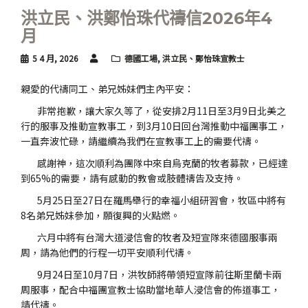
洪立民、洪鄭怡珠代禱信2026年4
月
5 4 月, 2026
德國工場
,
洪立民、鄭怡珠宣教士
親愛的代禱同工、弟兄姊妹們主內平安：
非常抱歉，讓大家久等了，從安排2月11日至3月9日北美之
行的服事及推動宣教事工，到3月10日回台灣推動中福團事工，
一直奔波忙碌，請繼續為我們在宣教事工上的需要代禱。
感謝神，這次順利為團隊中來自烏克蘭的牧者募款，已經達
到65%的需要，請有感動的教會或肢體禱告及支持。
5月25日至27日在羅馬舉行的幸福小組研習會，牧區中將有
8名弟兄姊妹參加，願復興的火點燃。
六月中將有台灣大道浸信會的牧者及短宣隊來德國服事兩
周，請為他們的行程一切平安順利代禱。
9月24日至10月7日，洪牧師將帶領短宣隊前往斯里蘭卡兩
周服事，配合中福團宣教士協助當地華人浸信會的佈道事工，
請代禱。