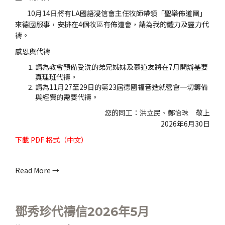
10月14日將有LA國語浸信會主任牧師帶領「聖樂佈道團」
來德國服事，安排在4個牧區有佈道會，請為我的體力及靈力代
禱。
感恩與代禱
請為教會預備受洗的弟兄姊妹及慕道友將在7月開辦基要
真理班代禱。
請為11月27至29日的第23屆德國福音造就營會一切籌備
與經費的需要代禱。
您的同工：洪立民、鄭怡珠 敬上
2026年6月30日
下載
PDF 格式（中文）
Read More →
鄧秀珍代禱信2026年5月