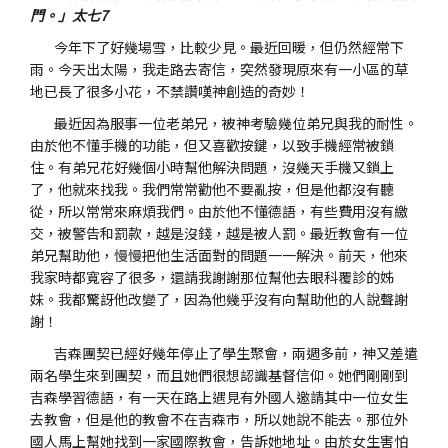
門。」太七7
今年下了好幾場雪，比較少見。最近回暖，但仍然經常下
雨。今天出太陽，我走路去寄信，突然發現原來有一小區的草
地已長了很多小花，不禁讚嘆神創造的奇妙！
最近因為服事一位老弟兄，被神考驗幾位弟兄與我的耐性。
由於他不懂手機的功能，但又喜歡按鍵，以致手機經常被鎖
住。有弟兄花好幾個小時幫他解決問題，沒幾天手機又鎖上
了，他就來找我。我們常常勸他不要亂按，但是他都沒有聽
從，所以常常來麻煩我們。由於他不懂德語，有些費用沒有繳
交，被警告和罰款，越是沒錢，越是被人罰。最近教會有一位
弟兄幫助他，慢慢把他生活面對的問題一一解決。前天，他來
我家時都寬容了很多，還請我謝謝那位幫他去眼科覆診的姊
妹。我都驚訝他改變了，因為他幾乎沒有向幫助他的人說聲謝
謝！
吉森團契已經好幾年停止了學生聚會，兩週多前，神又差遣
兩名學生來到團契，而且她們很想認識基督信仰。她們剛剛到
吉森學習德語，有一天在路上遇見有外國人邀請其中一位女生
去教會，但是他的教會不在吉森市，所以她說不能去。那位外
國人馬上幫她找到一家國際教會，告訴她地址。由於女生害怕