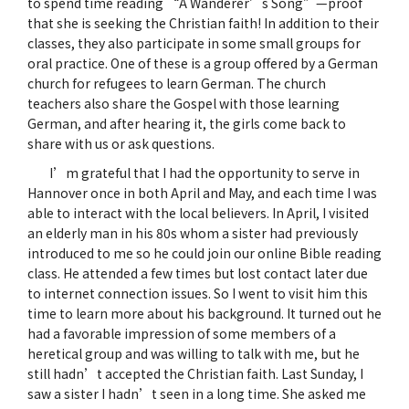
to spend time reading “A Wanderer’s Song”—proof
that she is seeking the Christian faith! In addition to their
classes, they also participate in some small groups for
oral practice. One of these is a group offered by a German
church for refugees to learn German. The church
teachers also share the Gospel with those learning
German, and after hearing it, the girls come back to
share with us or ask questions.
I’m grateful that I had the opportunity to serve in
Hannover once in both April and May, and each time I was
able to interact with the local believers. In April, I visited
an elderly man in his 80s whom a sister had previously
introduced to me so he could join our online Bible reading
class. He attended a few times but lost contact later due
to internet connection issues. So I went to visit him this
time to learn more about his background. It turned out he
had a favorable impression of some members of a
heretical group and was willing to talk with me, but he
still hadn’t accepted the Christian faith. Last Sunday, I
saw a sister I hadn’t seen in a long time. She asked me