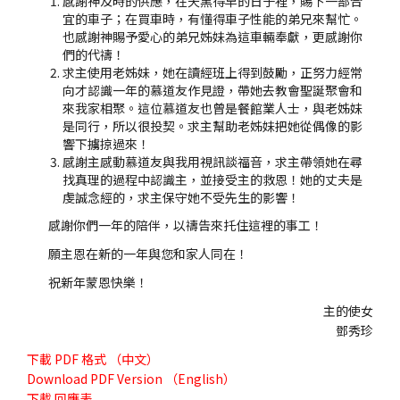
感謝神及時的供應，在天黑得早的日子裡，賜下一部合
宜的車子；在買車時，有懂得車子性能的弟兄來幫忙。
也感謝神賜予愛心的弟兄姊妹為這車輛奉獻，更感謝你
們的代禱！
求主使用老姊妹，她在讀經班上得到鼓勵，正努力經常
向才認識一年的慕道友作見證，帶她去教會聖誕聚會和
來我家相聚。這位慕道友也曾是餐館業人士，與老姊妹
是同行，所以很投契。求主幫助老姊妹把她從偶像的影
響下擄掠過來！
感謝主感動慕道友與我用視訊談福音，求主帶領她在尋
找真理的過程中認識主，並接受主的救恩！她的丈夫是
虔誠念經的，求主保守她不受先生的影響！
感謝你們一年的陪伴，以禱告來托住這裡的事工！
願主恩在新的一年與您和家人同在！
祝新年蒙恩快樂！
主的使女
鄧秀珍
下載
PDF 格式 （中文）
Download
PDF Version （English）
下載
回應表