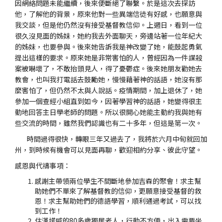
因網絡問題未能繼續，後來便斷絕了聯繫。於是這次去探訪
他，了解他的背景，原來他對一些異端信徒有好感，也願意與
我交談，但是他仍然沒有接受基督教信仰。上週日，看到一位
很久沒見面的姊妹，她約我去外面聊天，旁邊站著一位年紀大
的姊妹，也要參與。後來她告訴我是神改變了她，能鼓起勇氣
提出這樣的要求。原來她是非常害怕的人，曾經因為一件謀殺
案被嚇壞了，不敢抬頭見人，得了憂鬱症。後來她朋友勸她去
教會，也叫我打電話去鼓勵她，慢慢藉著神的話語，她沒有那
麼害怕了，但仍然不太與人說話。疫情期間，加上退休了，她
參加一個查經小組直到如今，因著學習神的話語，她變得很主
動地回答主日學老師的問題。所以很開心她能主動約我與她有
些交流的時間，雖然我們認識也有二十多年，但這是第一次。
時間過得很快，轉眼三年又過去了，我將於六月中旬就回加
州，到時候有機會可以見面再聊，歡迎相約分享、彼此守望。
感恩與代禱事項：
感謝主帶領兩位學生不間斷地參加吉森的聚會！求主幫
助她們不單來了解基督教的信仰，更願意接受基督的救
恩！求主幫助她們的德語學習，順利通過考試，可以找
到工作！
住漢諾威的80多歲獨居老人，行動不方便，出入需要坐