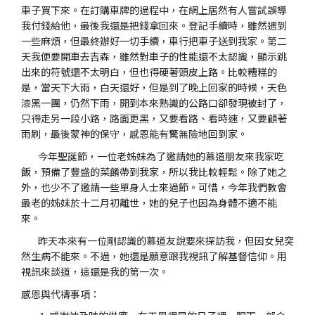
車子買下來。在訂購車牌的過程中，在網上居然有人嘗試誤導
我付錢給他，最後我還是把錢拿回來。登記手續時，雖然遇到
一些麻煩，但最終辦好一切手續，車行把車子送到我家。第二
天我便要開車去吉森，雖然對車子的性能還不太認識，顯示跳
出來的符號還不太明白，但也得硬著頭皮上路。比較糟糕的
是，當天下大雨，白天還好，但是到了晚上回家的時候，天色
漆黑一團，仍然下雨，開到本來熟識的公路口卻發現被封了，
只得走另一段小路，路面更黑，又要看路、看時速，又要顧著
雨刷，最後蒙神的保守，感恩能有驚無險地回到家。
今年聖誕節，一位老姊妹為了邀請她的慕道朋友來我家吃
飯，預備了豐盛的菜餚帶到我家，所以我比較輕鬆。除了她之
外，也少不了邀請一些單身人士來過節。可惜，今年我們教會
最老的姊妹於十二月初離世，她的兒子也因為身體不適不能
來。
昨天本來有一位剛認識的慕道友說要來探訪我，但因女兒突
然生病不能來。不過，她還是願意跟我視訊了解基督信仰。用
視訊來談道，這還是我的第一次。
感恩與代禱事項：