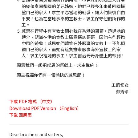
當站在泰國與鄰國邊界的時候，不免想到德國華人教會
的幾位泰國鄰國的弟兄姊妹，他們已經多年未能回國探
望自己的家人！求主平息當地的戰爭，讓人們恢復自由
平安！也為在當地事奉的宣教士，求主保守他們所作的
工。
感恩在行程中有宣教士關心我在香港的哥哥，透過她的
轉介，認識在港的宣教士願意探訪哥哥，因他有些輕微
中風的跡象！感恩她們體恤在外服事的宣教士，不能照
顧自己的家人，而她有這負擔來服事海外宣教士的家
人！求主祝福她的事工！求主醫治哥哥身體上的軟弱！
願意我們一起把感恩的祭獻上，求主悅納！
願主祝福你們有一個愉快的感恩節！
主的使女
鄧秀珍
下載
PDF 格式 （中文）
Download
PDF Version （English）
下載
回應表
Dear brothers and sisters,