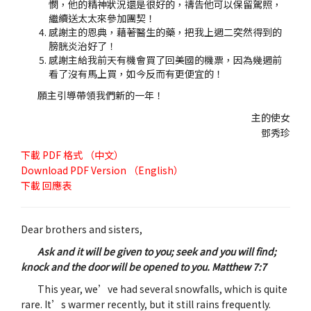
憫，他的精神狀況還是很好的，禱告他可以保留駕照，
繼續送太太來參加團契！
感謝主的恩典，藉著醫生的藥，把我上週二突然得到的
膀胱炎治好了！
感謝主給我前天有機會買了回美國的機票，因為幾週前
看了沒有馬上買，如今反而有更便宜的！
願主引導帶領我們新的一年！
主的使女
鄧秀珍
下載
PDF 格式 （中文）
Download
PDF Version （English）
下載
回應表
Dear brothers and sisters,
Ask and it will be given to you; seek and you will find;
knock and the door will be opened to you. Matthew 7:7
This year, we’ve had several snowfalls, which is quite
rare. It’s warmer recently, but it still rains frequently.