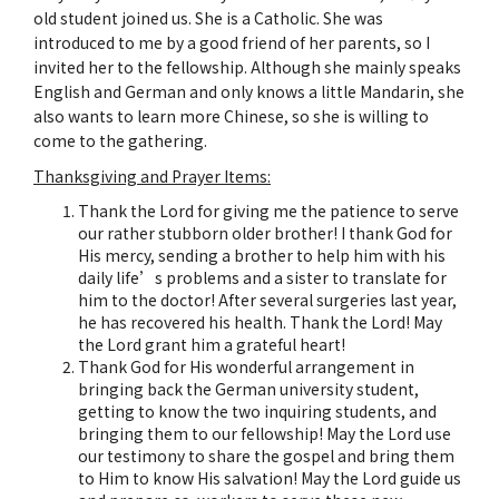
old student joined us. She is a Catholic. She was
introduced to me by a good friend of her parents, so I
invited her to the fellowship. Although she mainly speaks
English and German and only knows a little Mandarin, she
also wants to learn more Chinese, so she is willing to
come to the gathering.
Thanksgiving and Prayer Items:
Thank the Lord for giving me the patience to serve
our rather stubborn older brother! I thank God for
His mercy, sending a brother to help him with his
daily life’s problems and a sister to translate for
him to the doctor! After several surgeries last year,
he has recovered his health. Thank the Lord! May
the Lord grant him a grateful heart!
Thank God for His wonderful arrangement in
bringing back the German university student,
getting to know the two inquiring students, and
bringing them to our fellowship! May the Lord use
our testimony to share the gospel and bring them
to Him to know His salvation! May the Lord guide us