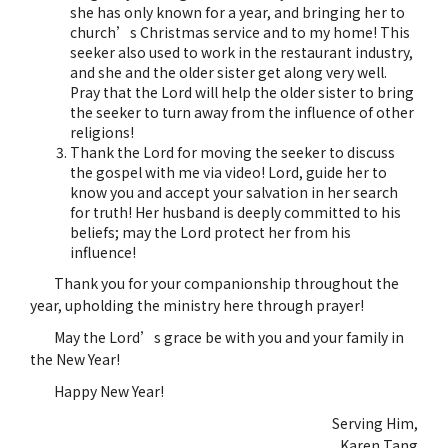
she has only known for a year, and bringing her to
church’s Christmas service and to my home! This
seeker also used to work in the restaurant industry,
and she and the older sister get along very well.
Pray that the Lord will help the older sister to bring
the seeker to turn away from the influence of other
religions!
Thank the Lord for moving the seeker to discuss
the gospel with me via video! Lord, guide her to
know you and accept your salvation in her search
for truth! Her husband is deeply committed to his
beliefs; may the Lord protect her from his
influence!
Thank you for your companionship throughout the
year, upholding the ministry here through prayer!
May the Lord’s grace be with you and your family in
the New Year!
Happy New Year!
Serving Him,
Karen Tang