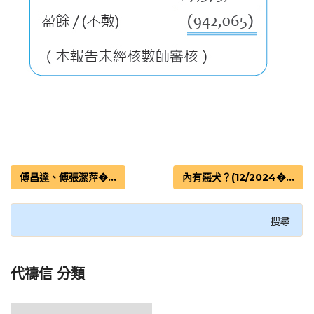
傅昌達、傅張潔萍�...
內有惡犬？(12/2024�...
代禱信 分類