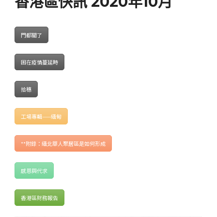
香港區快訊 2020年10月
門都關了
困在疫情蔓延時
拾穗
工場專輯——緬甸
**附錄：緬北華人聚居區是如何形成
感恩與代求
香港區財務報告