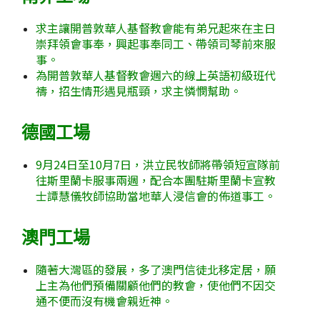
求主讓開普敦華人基督教會能有弟兄起來在主日
崇拜領會事奉，興起事奉同工、帶領司琴前來服
事。
為開普敦華人基督教會週六的線上英語初級班代
禱，招生情形遇見瓶頸，求主憐憫幫助。
德國工場
9月24日至10月7日，洪立民牧師將帶領短宣隊前
往斯里蘭卡服事兩週，配合本團駐斯里蘭卡宣教
士譚慧儀牧師協助當地華人浸信會的佈道事工。
澳門工場
隨著大灣區的發展，多了澳門信徒北移定居，願
上主為他們預備關顧他們的教會，使他們不因交
通不便而沒有機會親近神。