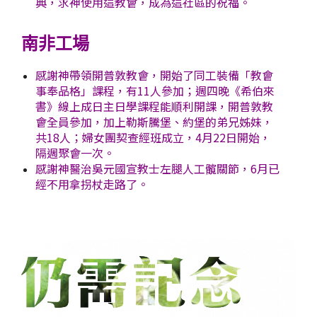
典，求神使用這教會，成為這社區的祝福。
南非工場
感謝神帶領開普敦教會，開始了同工裝備「教會
事奉品格」課程，有11人參加；週四晚《希伯來
書》線上成日主日學課程能順利開課，開普敦教
會全員參加，加上勒斯騰堡、約堡的弟兄姊妹，
共18人；婦女團契查經班成立，4月22日開始，
隔週聚會一次。
感謝神醫治吳元國宣教士左腿人工髖關節，6月已
經不用拿拐杖走路了。