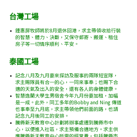
台灣工場
鍾惠屏牧師將於8月退休回港，求主帶領收拾行裝
的智慧、體力、決斷，又保守郵寄、搬運、租住
房子等一切情序順利、平安。
泰國工場
記念八月及九月要來探訪及服事的兩隊短宣隊，
求主賜隊員有合一的心，一同來事奉；也賜下合
適的天氣及出入的安全，還有各人的身體健康。
智慧逸蘭大學生男宿舍今年九月份要加租，加幅
是一成。此外，同工多年的Bobby and Ning 傳道
也事奉至九月底，求主帶領他們前面的路，也請
記念九月後同工的安排。
騰縣新天教育中心計劃將辦事處遷到騰縣市中
心，以便進入社區，求主預備合適地方。求主供
應騰縣新天教育中心所需的經常費，包括騰縣市