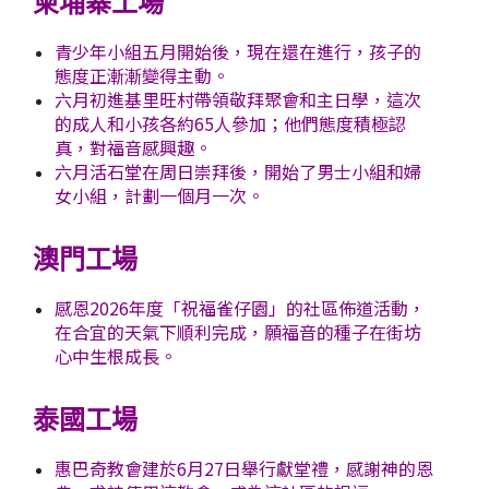
柬埔寨工場
青少年小組五月開始後，現在還在進行，孩子的
態度正漸漸變得主動。
六月初進基里旺村帶領敬拜聚會和主日學，這次
的成人和小孩各約65人參加；他們態度積極認
真，對福音感興趣。
六月活石堂在周日崇拜後，開始了男士小組和婦
女小組，計劃一個月一次。
澳門工場
感恩2026年度「祝福雀仔園」的社區佈道活動，
在合宜的天氣下順利完成，願福音的種子在街坊
心中生根成長。
泰國工場
惠巴奇教會建於6月27日舉行獻堂禮，感謝神的恩