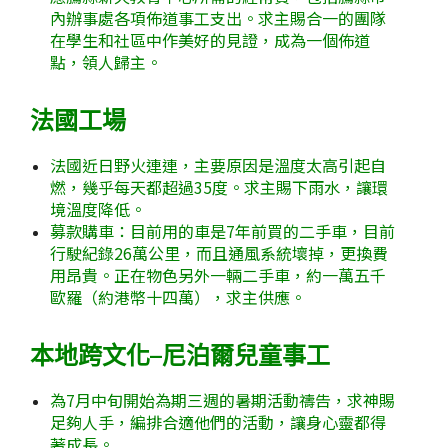
內辦事處各項佈道事工支出。求主賜合一的團隊
在學生和社區中作美好的見證，成為一個佈道
點，領人歸主。
法國工場
法國近日野火連連，主要原因是溫度太高引起自
燃，幾乎每天都超過35度。求主賜下雨水，讓環
境溫度降低。
募款購車：目前用的車是7年前買的二手車，目前
行駛紀錄26萬公里，而且通風系統壞掉，更換費
用昂貴。正在物色另外一輛二手車，約一萬五千
歐羅（約港幣十四萬），求主供應。
本地跨文化–尼泊爾兒童事工
為7月中旬開始為期三週的暑期活動禱告，求神賜
足夠人手，編排合適他們的活動，讓身心靈都得
著成長。